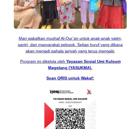
Mari wakafkan mushaf Al-Qur’an untuk anak-anak yatim,
santri, dan masyarakat pelosok. Setiap huruf yang dibaca
akan menjadi pahala jariyah yang terus mengalir.
Program ini dikelola oleh
Yayasan Sosial Umi Kulsum
Magelang (YASUKMA)
.
Scan QRIS untuk Wakaf: