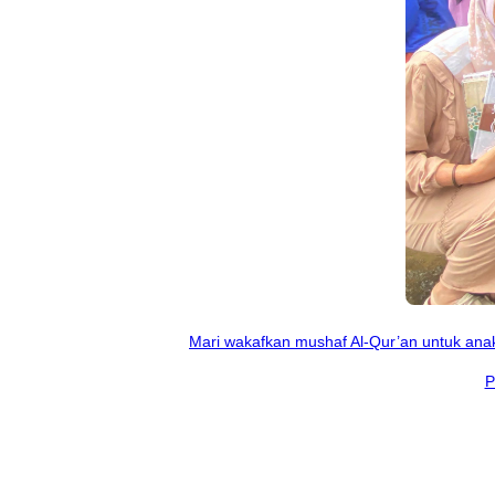
Mari wakafkan mushaf Al-Qur’an untuk anak-
P