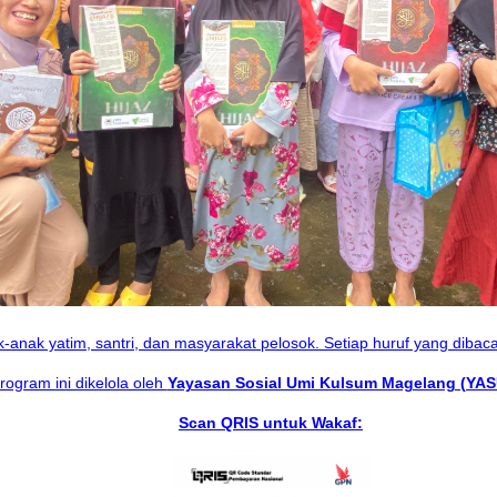
anak yatim, santri, dan masyarakat pelosok. Setiap huruf yang dibaca
rogram ini dikelola oleh
Yayasan Sosial Umi Kulsum Magelang (YA
Scan QRIS untuk Wakaf: